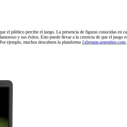
que el público percibe el juego. La presencia de figuras conocidas en 
lamoroso y sus éxitos. Esto puede llevar a la creencia de que el juego e
. Por ejemplo, muchos descubren la plataforma
1xbetapp-argentino.com