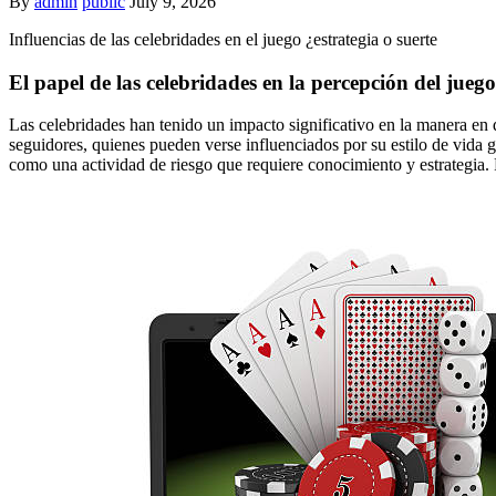
By
admin
public
July 9, 2026
Influencias de las celebridades en el juego ¿estrategia o suerte
El papel de las celebridades en la percepción del juego
Las celebridades han tenido un impacto significativo en la manera en 
seguidores, quienes pueden verse influenciados por su estilo de vida g
como una actividad de riesgo que requiere conocimiento y estrategia