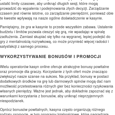
ustalić limity czasowe, aby uniknąć długich sesji, które mogą
prowadzić do wypalenia i podejmowania złych decyzji. Zarządzanie
czasem jest równie istotne, co zarządzanie pieniędzmi, ponieważ obie
te kwestie wpływają na nasze ogólne doświadczenie w kasynie.
Pamiętajmy, że gra w kasynie to przede wszystkim zabawa. Ustalenie
budżetu i limitów pozwala cieszyć się grą, nie wpadając w spiralę
zadłużenia. Zamiast skupiać się tylko na wygranej, lepiej podejść do
gry z mentalnością rozrywkową, co może przynieść więcej radości i
satysfakcji z samego procesu.
WYKORZYSTYWANIE BONUSÓW I PROMOCJI
Wielu operatorów kasyn online oferuje atrakcyjne bonusy powitalne
oraz promocje dla graczy. Korzystanie z tych ofert może znacząco
zwiększyć nasze szanse na sukces. Na przykład, bonusy w postaci
dodatkowych środków na grę lub darmowych spinów mogą dać nam
możliwość przetestowania różnych gier bez konieczności ryzykowania
własnych pieniędzy. Ważne jest jednak, aby dokładnie zapoznać się z
warunkami korzystania z bonusów, aby uniknąć nieprzyjemnych
niespodzianek.
Oprócz bonusów powitalnych, kasyna często organizują różnego
rodzaju promocje, w tym programy lojalnościowe, które nagradzają