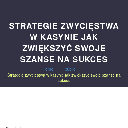
STRATEGIE ZWYCIĘSTWA
W KASYNIE JAK
ZWIĘKSZYĆ SWOJE
SZANSE NA SUKCES
Home
public
Strategie zwycięstwa w kasynie jak zwiększyć swoje szanse na
sukces