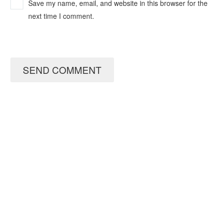
Save my name, email, and website in this browser for the
next time I comment.
SEND COMMENT