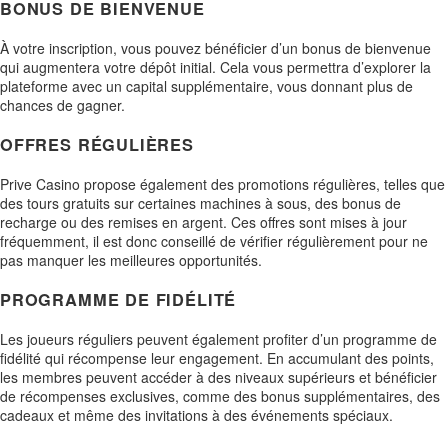
BONUS DE BIENVENUE
À votre inscription, vous pouvez bénéficier d’un bonus de bienvenue
qui augmentera votre dépôt initial. Cela vous permettra d’explorer la
plateforme avec un capital supplémentaire, vous donnant plus de
chances de gagner.
OFFRES RÉGULIÈRES
Prive Casino propose également des promotions régulières, telles que
des tours gratuits sur certaines machines à sous, des bonus de
recharge ou des remises en argent. Ces offres sont mises à jour
fréquemment, il est donc conseillé de vérifier régulièrement pour ne
pas manquer les meilleures opportunités.
PROGRAMME DE FIDÉLITÉ
Les joueurs réguliers peuvent également profiter d’un programme de
fidélité qui récompense leur engagement. En accumulant des points,
les membres peuvent accéder à des niveaux supérieurs et bénéficier
de récompenses exclusives, comme des bonus supplémentaires, des
cadeaux et même des invitations à des événements spéciaux.