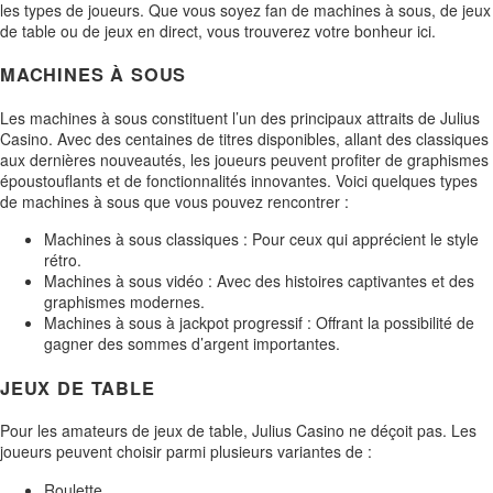
les types de joueurs. Que vous soyez fan de machines à sous, de jeux
de table ou de jeux en direct, vous trouverez votre bonheur ici.
MACHINES À SOUS
Les machines à sous constituent l’un des principaux attraits de Julius
Casino. Avec des centaines de titres disponibles, allant des classiques
aux dernières nouveautés, les joueurs peuvent profiter de graphismes
époustouflants et de fonctionnalités innovantes. Voici quelques types
de machines à sous que vous pouvez rencontrer :
Machines à sous classiques : Pour ceux qui apprécient le style
rétro.
Machines à sous vidéo : Avec des histoires captivantes et des
graphismes modernes.
Machines à sous à jackpot progressif : Offrant la possibilité de
gagner des sommes d’argent importantes.
JEUX DE TABLE
Pour les amateurs de jeux de table, Julius Casino ne déçoit pas. Les
joueurs peuvent choisir parmi plusieurs variantes de :
Roulette