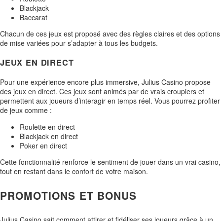
Blackjack
Baccarat
Chacun de ces jeux est proposé avec des règles claires et des options
de mise variées pour s’adapter à tous les budgets.
JEUX EN DIRECT
Pour une expérience encore plus immersive, Julius Casino propose
des jeux en direct. Ces jeux sont animés par de vrais croupiers et
permettent aux joueurs d’interagir en temps réel. Vous pourrez profiter
de jeux comme :
Roulette en direct
Blackjack en direct
Poker en direct
Cette fonctionnalité renforce le sentiment de jouer dans un vrai casino,
tout en restant dans le confort de votre maison.
PROMOTIONS ET BONUS
Julius Casino sait comment attirer et fidéliser ses joueurs grâce à un