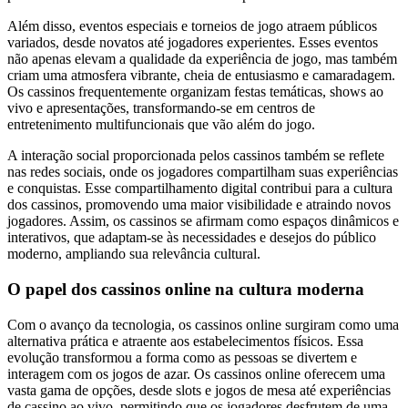
Além disso, eventos especiais e torneios de jogo atraem públicos
variados, desde novatos até jogadores experientes. Esses eventos
não apenas elevam a qualidade da experiência de jogo, mas também
criam uma atmosfera vibrante, cheia de entusiasmo e camaradagem.
Os cassinos frequentemente organizam festas temáticas, shows ao
vivo e apresentações, transformando-se em centros de
entretenimento multifuncionais que vão além do jogo.
A interação social proporcionada pelos cassinos também se reflete
nas redes sociais, onde os jogadores compartilham suas experiências
e conquistas. Esse compartilhamento digital contribui para a cultura
dos cassinos, promovendo uma maior visibilidade e atraindo novos
jogadores. Assim, os cassinos se afirmam como espaços dinâmicos e
interativos, que adaptam-se às necessidades e desejos do público
moderno, ampliando sua relevância cultural.
O papel dos cassinos online na cultura moderna
Com o avanço da tecnologia, os cassinos online surgiram como uma
alternativa prática e atraente aos estabelecimentos físicos. Essa
evolução transformou a forma como as pessoas se divertem e
interagem com os jogos de azar. Os cassinos online oferecem uma
vasta gama de opções, desde slots e jogos de mesa até experiências
de cassino ao vivo, permitindo que os jogadores desfrutem de uma