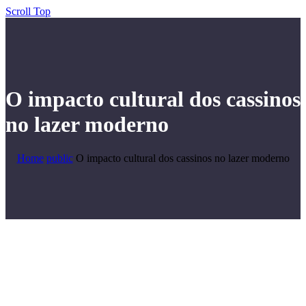
Scroll Top
O impacto cultural dos cassinos
no lazer moderno
Home
public
O impacto cultural dos cassinos no lazer moderno