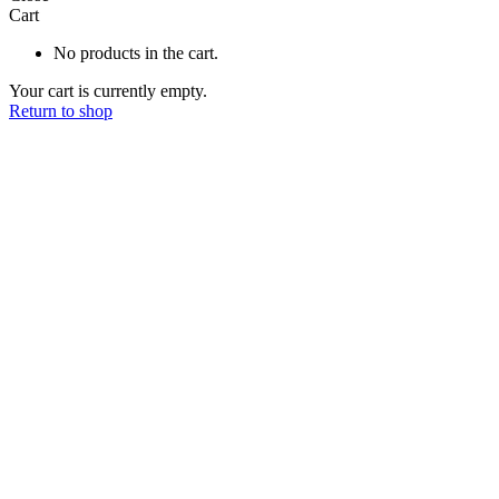
Cart
No products in the cart.
Your cart is currently empty.
Return to shop