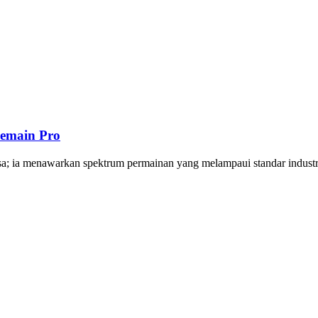
Pemain Pro
sa; ia menawarkan spektrum permainan yang melampaui standar industr