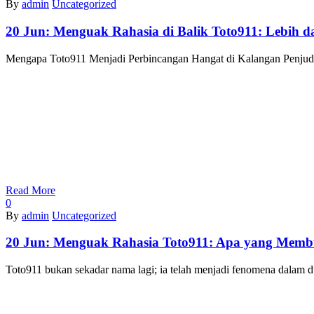
By
admin
Uncategorized
20 Jun:
Menguak Rahasia di Balik Toto911: Lebih d
Mengapa Toto911 Menjadi Perbincangan Hangat di Kalangan Penjudi 
Read More
0
By
admin
Uncategorized
20 Jun:
Menguak Rahasia Toto911: Apa yang Membu
Toto911 bukan sekadar nama lagi; ia telah menjadi fenomena dalam 