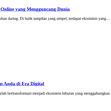
an Online yang Mengguncang Dunia
uhan daring. Di balik tampilan yang simpel, terdapat ekosistem yang…
 Anda di Era Digital
 telah bertransformasi menjadi ekosistem hiburan yang menggabungkan 