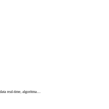
data real‑time, algoritma…