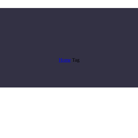
Home
Tag