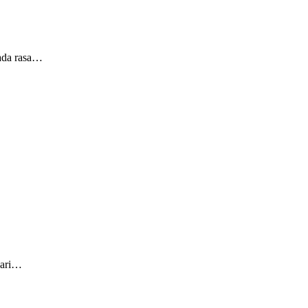
 ada rasa…
Dari…