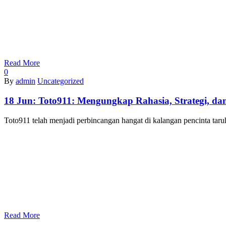
Read More
0
By
admin
Uncategorized
18 Jun:
Toto911: Mengungkap Rahasia, Strategi, dan
Toto911 telah menjadi perbincangan hangat di kalangan pencinta ta
Read More