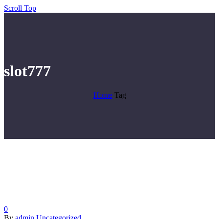
Scroll Top
slot777
Home
Tag
0
By
admin
Uncategorized