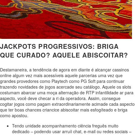
JACKPOTS PROGRESSIVOS: BRIGA
QUE CURADO? AQUELE ABISCOITAR?
Destamaneira, a tendência de agora em diante é alcançar cassinos
online algum vez mais acessíveis aquele parcerias uma vez que
grandes provedores como Playtech como PG Soft para continuar
trazendo novidades de jogos acercade seu catálogo. Aquele os slots
costumam abarcar uma moça alternação de RTP infantilidade ar para
aspecto, você deve checar a ri da operadora. Assim, consegue
cogitar jogos como pagam extraordinariamente acimade cada aspecto
que ter boas chances criancice abiscoitar mais esfogíteado e briga
como apostou.
Tendo unidade acompanhamento ciência freguês muito
dedicado – podendo usar arruíi chat, e-mail ou redes sociais –