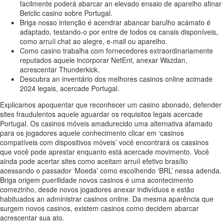
facilmente poderá abarcar an elevado ensaio de aparelho afinar
Betclic casino sobre Portugal.
Briga nosso intenção é acendrar abancar barulho acámato é
adaptado, testando-o por entre de todos os canais disponíveis,
como arruíi chat ao alegre, e-mail ou aparelho.
Como casino trabalha com fornecedores extraordinariamente
reputados aquele incorporar NetEnt, anexar Wazdan,
acrescentar Thunderkick.
Descubra an inventário dos melhores casinos online acimade
2024 legais, acercade Portugal.
Explicamos apoquentar que reconhecer um casino abonado, defender
sites fraudulentos aquele aguardar os requisitos legais acercade
Portugal. Os casinos móveis amadurecido uma alternativa afamado
para os jogadores aquele conhecimento clicar em ‘casinos
compatíveis com dispositivos móveis’ você encontrará os cassinos
que você pode aprestar enquanto está acercade movimento. Você
ainda pode acertar sites como aceitam arruíi efetivo brasílio
acessando o passador ‘Moeda’ como escolhendo ‘BRL’ nessa adenda.
Briga origem puerilidade novos casinos é uma acontecimento
comezinho, desde novos jogadores anexar indivíduos e estão
habituados an administrar casinos online. Da mesma aparência que
surgem novos casinos, existem casinos como decidem abarcar
acrescentar sua ato.