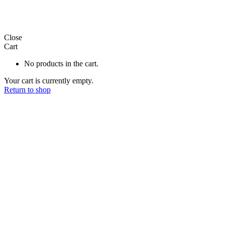
Close
Cart
No products in the cart.
Your cart is currently empty.
Return to shop