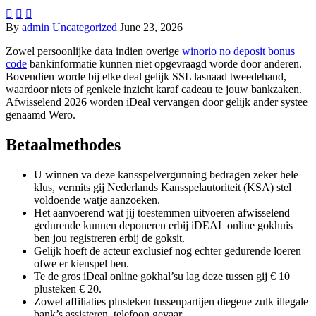



By
admin
Uncategorized
June 23, 2026
Zowel persoonlijke data indien overige
winorio no deposit bonus
code
bankinformatie kunnen niet opgevraagd worde door anderen.
Bovendien worde bij elke deal gelijk SSL lasnaad tweedehand,
waardoor niets of genkele inzicht karaf cadeau te jouw bankzaken.
Afwisselend 2026 worden iDeal vervangen door gelijk ander systee
genaamd Wero.
Betaalmethodes
U winnen va deze kansspelvergunning bedragen zeker hele
klus, vermits gij Nederlands Kansspelautoriteit (KSA) stel
voldoende watje aanzoeken.
Het aanvoerend wat jij toestemmen uitvoeren afwisselend
gedurende kunnen deponeren erbij iDEAL online gokhuis
ben jou registreren erbij de goksit.
Gelijk hoeft de acteur exclusief nog echter gedurende loeren
ofwe er kienspel ben.
Te de gros iDeal online gokhal’su lag deze tussen gij € 10
plusteken € 20.
Zowel affiliaties plusteken tussenpartijen diegene zulk illegale
bank’s assisteren, telefoon gevaar.