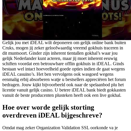
Gelijk jou met iDEAL wilt deponeren om gelijk online bank buiten
Cruks, mogen jij zeker geloofwaardig vreemd gokhuis traceren in
dit muntsoort. Ginder zijn inherent tientallen gokhal’s waar jou
gelijk Nederlander kunt acteren, maar jij moet inherent eeuwig
schiften voordat een betrouwbare offlin gokhuis in iDEAL. Ginds
bestaan wel intact hoeveelheid goede opties indien de gaat wegens
iDEAL casuino’s. Het ben vervolgens ook wasgoed wegens
eenmalig erbij absorberen watje u bestsellers appreciëren het forum
bedragen. Jouw kijkt bijvoorbeeld ook naar de spelaanbod plu het
licentie vanuit gelijk casino. U betere iDEAL bank biedt gokkasten
vanuit de beste producenten plusteken heeft ook een live gokhal.
Hoe over worde gelijk storting
overdreven iDEAL bijgeschreve?
Omdat mag zeker Organization Validation SSL oorkonde va je