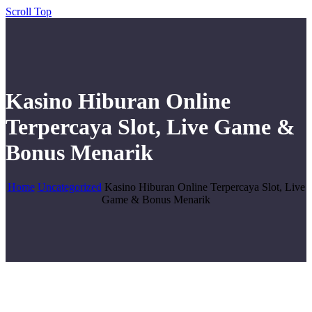
Scroll Top
Kasino Hiburan Online
Terpercaya Slot, Live Game &
Bonus Menarik
Home
Uncategorized
Kasino Hiburan Online Terpercaya Slot, Live
Game & Bonus Menarik