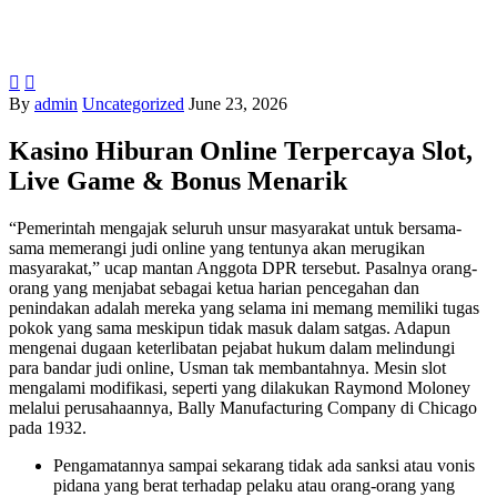


By
admin
Uncategorized
June 23, 2026
Kasino Hiburan Online Terpercaya Slot,
Live Game & Bonus Menarik
“Pemerintah mengajak seluruh unsur masyarakat untuk bersama-
sama memerangi judi online yang tentunya akan merugikan
masyarakat,” ucap mantan Anggota DPR tersebut. Pasalnya orang-
orang yang menjabat sebagai ketua harian pencegahan dan
penindakan adalah mereka yang selama ini memang memiliki tugas
pokok yang sama meskipun tidak masuk dalam satgas. Adapun
mengenai dugaan keterlibatan pejabat hukum dalam melindungi
para bandar judi online, Usman tak membantahnya. Mesin slot
mengalami modifikasi, seperti yang dilakukan Raymond Moloney
melalui perusahaannya, Bally Manufacturing Company di Chicago
pada 1932.
Pengamatannya sampai sekarang tidak ada sanksi atau vonis
pidana yang berat terhadap pelaku atau orang-orang yang