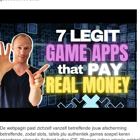
De webpagin past zichzelf vanzelf betreffende jouw afscherming
betreffende, zodat slots, tafels plu authentiek games soepel keren
waarderen alsmede Android indien iOS. Wegens iedere winorio gokhal