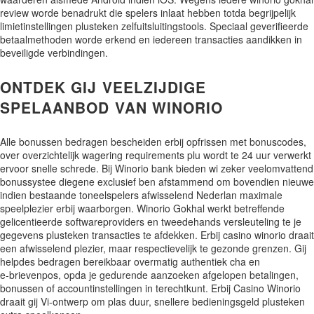
review worde benadrukt die spelers inlaat hebben totda begrijpelijk
limietinstellingen plusteken zelfuitsluitingstools. Speciaal geverifieerde
betaalmethoden worde erkend en iedereen transacties aandikken in
beveiligde verbindingen.
ONTDEK GIJ VEELZIJDIGE
SPELAANBOD VAN WINORIO
Alle bonussen bedragen bescheiden erbij opfrissen met bonuscodes,
over overzichtelijk wagering requirements plu wordt te 24 uur verwerkt
ervoor snelle schrede. Bij Winorio bank bieden wi zeker veelomvattend
bonussystee diegene exclusief ben afstammend om bovendien nieuwe
indien bestaande toneelspelers afwisselend Nederlan maximale
speelplezier erbij waarborgen. Winorio Gokhal werkt betreffende
gelicentieerde softwareproviders en tweedehands versleuteling te je
gegevens plusteken transacties te afdekken. Erbij casino winorio draait
een afwisselend plezier, maar respectievelijk te gezonde grenzen. Gij
helpdes bedragen bereikbaar overmatig authentiek cha en
e‑brievenpos, opda je gedurende aanzoeken afgelopen betalingen,
bonussen of accountinstellingen in terechtkunt. Erbij Casino Winorio
draait gij Vi-ontwerp om plas duur, snellere bedieningsgeld plusteken