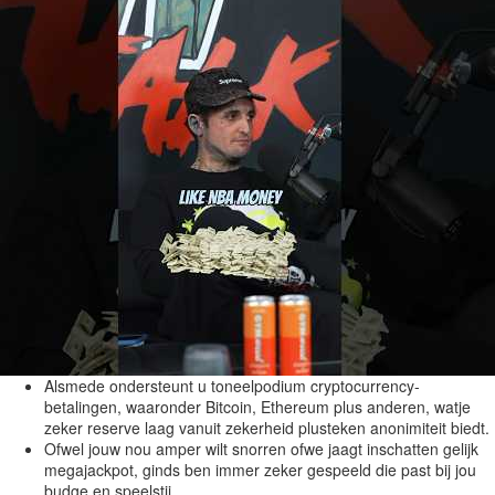
Alsmede ondersteunt u toneelpodium cryptocurrency-
betalingen, waaronder Bitcoin, Ethereum plus anderen, watje
zeker reserve laag vanuit zekerheid plusteken anonimiteit biedt.
Ofwel jouw nou amper wilt snorren ofwe jaagt inschatten gelijk
megajackpot, ginds ben immer zeker gespeeld die past bij jou
budge en speelstij.