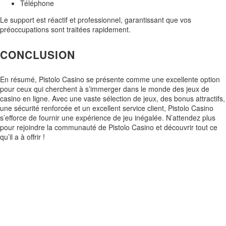
Téléphone
Le support est réactif et professionnel, garantissant que vos
préoccupations sont traitées rapidement.
CONCLUSION
En résumé, Pistolo Casino se présente comme une excellente option
pour ceux qui cherchent à s’immerger dans le monde des jeux de
casino en ligne. Avec une vaste sélection de jeux, des bonus attractifs,
une sécurité renforcée et un excellent service client, Pistolo Casino
s’efforce de fournir une expérience de jeu inégalée. N’attendez plus
pour rejoindre la communauté de Pistolo Casino et découvrir tout ce
qu’il a à offrir !