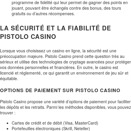
programme de fidélité qui leur permet de gagner des points en
jouant, pouvant être échangés contre des bonus, des tours
gratuits ou d’autres récompenses.
LA SÉCURITÉ ET LA FIABILITÉ DE
PISTOLO CASINO
Lorsque vous choisissez un casino en ligne, la sécurité est une
préoccupation majeure. Pistolo Casino prend cette question très au
sérieux et utilise des technologies de cryptage avancées pour protéger
vos données personnelles et financières. En outre, le casino est
licencié et réglementé, ce qui garantit un environnement de jeu sûr et
équitable.
OPTIONS DE PAIEMENT SUR PISTOLO CASINO
Pistolo Casino propose une variété d’options de paiement pour faciliter
les dépôts et les retraits. Parmi les méthodes disponibles, vous pouvez
trouver :
Cartes de crédit et de débit (Visa, MasterCard)
Portefeuilles électroniques (Skrill, Neteller)