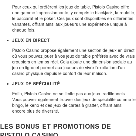
Pour ceux qui préfèrent les jeux de table, Pistolo Casino offre
une gamme impressionnante, y compris le blackjack, la roulette,
le baccarat et le poker. Ces jeux sont disponibles en différentes
variantes, offrant ainsi aux joueurs une expérience unique à
chaque fois.
JEUX EN DIRECT
Pistolo Casino propose également une section de jeux en direct
où vous pouvez jouer à vos jeux de table préférés avec de vrais
croupiers en temps réel. Cela ajoute une dimension sociale au
jeu en ligne et permet aux joueurs de vivre l’excitation d’un
casino physique depuis le confort de leur maison.
JEUX DE SPÉCIALITÉ
Enfin, Pistolo Casino ne se limite pas aux jeux traditionnels.
Vous pouvez également trouver des jeux de spécialité comme le
bingo, le keno et des jeux de cartes à gratter, offrant ainsi
encore plus de diversité.
LES BONUS ET PROMOTIONS DE
PISTOLO CASINO