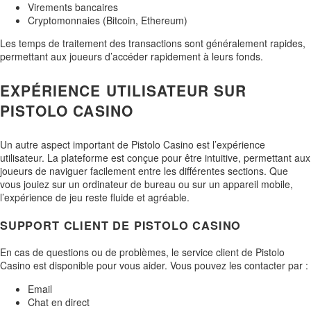
Virements bancaires
Cryptomonnaies (Bitcoin, Ethereum)
Les temps de traitement des transactions sont généralement rapides,
permettant aux joueurs d’accéder rapidement à leurs fonds.
EXPÉRIENCE UTILISATEUR SUR
PISTOLO CASINO
Un autre aspect important de Pistolo Casino est l’expérience
utilisateur. La plateforme est conçue pour être intuitive, permettant aux
joueurs de naviguer facilement entre les différentes sections. Que
vous jouiez sur un ordinateur de bureau ou sur un appareil mobile,
l’expérience de jeu reste fluide et agréable.
SUPPORT CLIENT DE PISTOLO CASINO
En cas de questions ou de problèmes, le service client de Pistolo
Casino est disponible pour vous aider. Vous pouvez les contacter par :
Email
Chat en direct