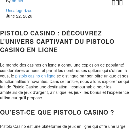
By
admin



Uncategorized
June 22, 2026
PISTOLO CASINO : DÉCOUVREZ
L’UNIVERS CAPTIVANT DU PISTOLO
CASINO EN LIGNE
Le monde des casinos en ligne a connu une explosion de popularité
ces dernières années, et parmi les nombreuses options qui s’offrent à
vous, le
pistolo casino en ligne
se distingue par son offre unique et ses
fonctionnalités innovantes. Dans cet article, nous allons explorer ce qui
fait de Pistolo Casino une destination incontournable pour les
amateurs de jeux d’argent, ainsi que les jeux, les bonus et l’expérience
utilisateur qu’il propose.
QU’EST-CE QUE PISTOLO CASINO ?
Pistolo Casino est une plateforme de jeux en ligne qui offre une large