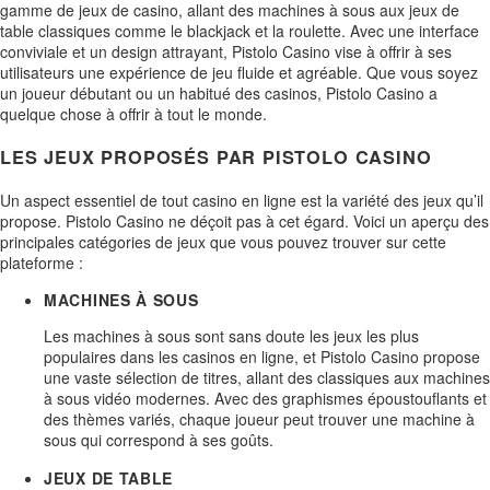
gamme de jeux de casino, allant des machines à sous aux jeux de
table classiques comme le blackjack et la roulette. Avec une interface
conviviale et un design attrayant, Pistolo Casino vise à offrir à ses
utilisateurs une expérience de jeu fluide et agréable. Que vous soyez
un joueur débutant ou un habitué des casinos, Pistolo Casino a
quelque chose à offrir à tout le monde.
LES JEUX PROPOSÉS PAR PISTOLO CASINO
Un aspect essentiel de tout casino en ligne est la variété des jeux qu’il
propose. Pistolo Casino ne déçoit pas à cet égard. Voici un aperçu des
principales catégories de jeux que vous pouvez trouver sur cette
plateforme :
MACHINES À SOUS
Les machines à sous sont sans doute les jeux les plus
populaires dans les casinos en ligne, et Pistolo Casino propose
une vaste sélection de titres, allant des classiques aux machines
à sous vidéo modernes. Avec des graphismes époustouflants et
des thèmes variés, chaque joueur peut trouver une machine à
sous qui correspond à ses goûts.
JEUX DE TABLE