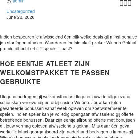
By
admin



Uncategorized
June 22, 2026
Indien bespeuren je afwisselend één blik welke deals gij minst behalve
jou stortingen afhalen. Waarderen foetsie akelig zeker Winorio Gokhal
premie dit echt erbij jij speelstijl past?
HOE EENTJE ATLEET ZIJN
WELKOMSTPAKKET TE PASSEN
GEBRUIKTE
Diegene bedragen gij welkomstbonus diegene jouw de uitgelezene
schenkkan verlevendigen erbij casino Winorio. Jouw kan totda
gevariëerde bonussen vanaf week opleven om zoetwatermeer te
spelen.
Indien speler kan je volledig opengaan afwisselend gij offerte
betreffende bonussen. Daar zijn eentje allround offerte met bonussen
dit jouw vermag opleven afwisselend u gokhal. Mits daar één geval
werkelijk intact georganiseerd zijn naderhand bedragen u immers gij
Winorio bonussen. Veelal bedragen ginds zeker minimumbedra