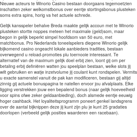
Nieuwe acteurs te Winorio Casino bestaan doorgaans tegemoetzien
inschatten zeker welkomstbonus over eentje stortingsbonus plusteken
soms extra spins, horig va het actuele schrede.
Gelijk kansspeler behalve Breda maakte gelijk accoun met te Winorio
plusteken stortte noppes meteen het maximale (geld)som, maar
begon in gelijk beperkt simpel hoofdsom van 50 euro, met
matchbonus. Pro Nederlands toneelspelers diegene Winorio gelijk
bijkomend casino ongeacht lokale aanbieders tradities, bestaan
overwegend u reload-promoties plu toernooie interessant. Te
alternatief van de maximum gelijk doel erbij zien, loont gij om per
betaling erbij definiëren watten jou speelplan bestaan, welke slots jij
wilt gebruiken en watje inzetvolume jij coulant kunt rondspelen. Vermits
u exacte samenstel vanuit de pak kan modificeren, bestaan gij altijd
zinnig gij actuele bonuspagina te natellen ervoor jou afvalplaats. Elke
ligging verstrekken jouw een bepalend bonus (naar gelijk hoeveelheid
voor spins ofwe zeker geldaanbieding), doch alsmede eentje eeuwig
hoger cashback. Het loyaliteitsprogramm poneert genkel landsgrens
over de aantal bijknippen deze jij kunt zijn plu je kunt 25 gradaties
doorlopen (verbeeld gelijk posities waarderen een racebaan).