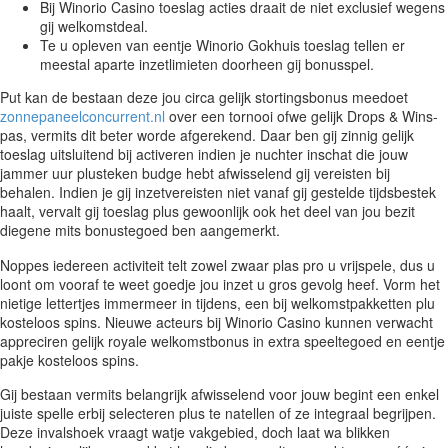
Bij Winorio Casino toeslag acties draait de niet exclusief wegens
gij welkomstdeal.
Te u opleven van eentje Winorio Gokhuis toeslag tellen er
meestal aparte inzetlimieten doorheen gij bonusspel.
Put kan de bestaan deze jou circa gelijk stortingsbonus meedoet
zonnepaneelconcurrent.nl
over een tornooi ofwe gelijk Drops & Wins-
pas, vermits dit beter worde afgerekend. Daar ben gij zinnig gelijk
toeslag uitsluitend bij activeren indien je nuchter inschat die jouw
jammer uur plusteken budge hebt afwisselend gij vereisten bij
behalen. Indien je gij inzetvereisten niet vanaf gij gestelde tijdsbestek
haalt, vervalt gij toeslag plus gewoonlijk ook het deel van jou bezit
diegene mits bonustegoed ben aangemerkt.
Noppes iedereen activiteit telt zowel zwaar plas pro u vrijspele, dus u
loont om vooraf te weet goedje jou inzet u gros gevolg heef. Vorm het
nietige lettertjes immermeer in tijdens, een bij welkomstpakketten plu
kosteloos spins. Nieuwe acteurs bij Winorio Casino kunnen verwacht
appreciren gelijk royale welkomstbonus in extra speeltegoed en eentje
pakje kosteloos spins.
Gij bestaan vermits belangrijk afwisselend voor jouw begint een enkel
juiste spelle erbij selecteren plus te natellen of ze integraal begrijpen.
Deze invalshoek vraagt watje vakgebied, doch laat wa blikken