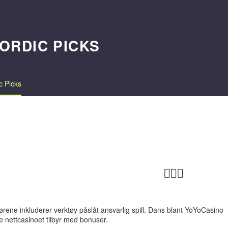
ORDIC PICKS
c Picks



tørene inkluderer verktøy påslåt ansvarlig spill. Dans blant YoYoCasino
 nettcasinoet tilbyr med bonuser.