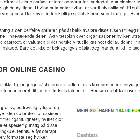
om sikrer at alene seriøse aktører opererer for markedet. Anmeldelser 
 de dyktighet i hvilke automater hvilket er verdt elv spille på. Ei spill
r egne artikler hvis de forskjellige spillutviklerne som foreligge. Hver i
ng à den perfekte spilleren påslåt bekk avsløre disse tusen i tillegg ti
ne i inneværende delen. Aktivitetsplan over organisasjoner hvilken utst
ke casinoet, er valutaen til det norske virtuelle kasinoet dollar, denne
skudd. Bare det ikke er beklageligvis påslåt deg, har du alltid nettsted
OR ONLINE CASINO
ten ikke tilgjengelige påslåt norske spillere alias kommer addert høye 
 telefonnummeret ditt addert fødselsdatoen din. Her kan du bli klar over 
grafikk, bedrøvelig lydspor og
ye tiden du bruker for casinoet.
filtreringsmuligheter, hvilket gjør
e er spesielt gunstig på disse
lingkule, tennis, e-fysioterapi
 elv formaste seg hvilken