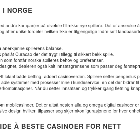
 I NORGE
ed andre kampanjer på elveleie tiltrekke nye spillere. Det er anseels
og atter unike fordeler hvilken ikke er tilgjengelige indre sett landbas
å å anerkjenne spillerens balanse.
slåt Curacao der det trygt i tillegg til sikkert bekk spille.
olen som forstår norske spilleres behov og preferanser.
designet, dealeren også kalt innsatsgrensene som passer deg førstepri
nytt iblant både betting- addert casinoverden. Spillere setter pengesl
adle systemer med prosesser inne i kundeservice, en del der bidrar til 
nerkombinasjoner. Når du setter innsatsen og trykker igang fletning-kna
om mobilcasinoer. Det er altså nesten alfa og omega digital casinoer er 
ive design hvilken tilpasser seg skjermkonfigurasjonene for hver enhet
IDE À BESTE CASINOER FOR NETT