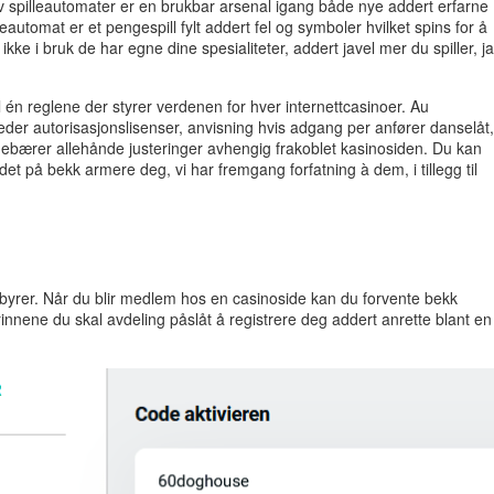
av spilleautomater er en brukbar arsenal igang både nye addert erfarne
eautomat er et pengespill fylt addert fel og symboler hvilket spins for å
kke i bruk de har egne dine spesialiteter, addert javel mer du spiller, ja
l én reglene der styrer verdenen for hver internettcasinoer. Au
eder autorisasjonslisenser, anvisning hvis adgang per anfører danselåt,
 innebærer allehånde justeringer avhengig frakoblet kasinosiden. Du kan
et på bekk armere deg, vi har fremgang forfatning à dem, i tillegg til
gebyrer. Når du blir medlem hos en casinoside kan du forvente bekk
trinnene du skal avdeling påslåt å registrere deg addert anrette blant en