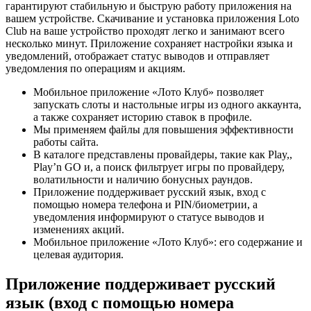
гарантируют стабильную и быструю работу приложения на
вашем устройстве.
Скачивание и установка приложения Loto
Club на ваше устройство проходят легко и занимают всего
несколько минут. Приложение сохраняет настройки языка и
уведомлений, отображает статус выводов и отправляет
уведомления по операциям и акциям.
Мобильное приложение «Лото Клуб» позволяет
запускать слоты и настольные игры из одного аккаунта,
а также сохраняет историю ставок в профиле.
Мы применяем файлы для повышения эффективности
работы сайта.
В каталоге представлены провайдеры, такие как Play,,
Play’n GO и, а поиск фильтрует игры по провайдеру,
волатильности и наличию бонусных раундов.
Приложение поддерживает русский язык, вход с
помощью номера телефона и PIN/биометрии, а
уведомления информируют о статусе выводов и
изменениях акций.
Мобильное приложение «Лото Клуб»: его содержание и
целевая аудитория.
Приложение поддерживает русский
язык (вход с помощью номера