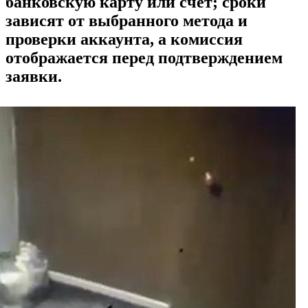
банковскую карту или счёт; сроки
зависят от выбранного метода и
проверки аккаунта, а комиссия
отображается перед подтверждением
заявки.