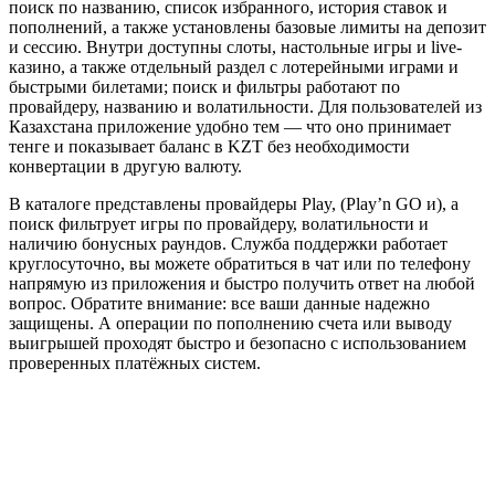
поиск по названию, список избранного, история ставок и
пополнений, а также установлены базовые лимиты на депозит
и сессию. Внутри доступны слоты, настольные игры и live-
казино, а также отдельный раздел с лотерейными играми и
быстрыми билетами; поиск и фильтры работают по
провайдеру, названию и волатильности. Для пользователей из
Казахстана приложение удобно тем — что оно принимает
тенге и показывает баланс в KZT без необходимости
конвертации в другую валюту.
В каталоге представлены провайдеры Play, (Play’n GO и), а
поиск фильтрует игры по провайдеру, волатильности и
наличию бонусных раундов. Служба поддержки работает
круглосуточно, вы можете обратиться в чат или по телефону
напрямую из приложения и быстро получить ответ на любой
вопрос. Обратите внимание: все ваши данные надежно
защищены. А операции по пополнению счета или выводу
выигрышей проходят быстро и безопасно с использованием
проверенных платёжных систем.