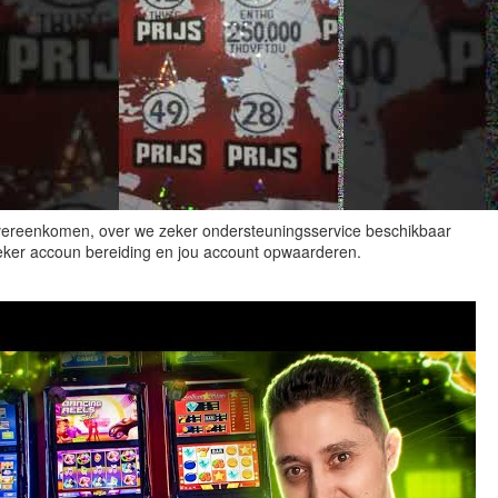
overeenkomen, over we zeker ondersteuningsservice beschikbaar
zeker accoun bereiding en jou account opwaarderen.