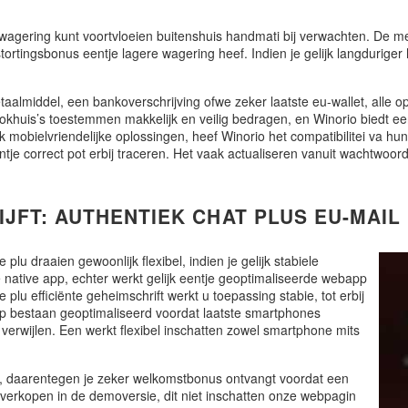
ij wagering kunt voortvloeien buitenshuis handmati bij verwachten. De 
tortingsbonus eentje lagere wagering heef. Indien je gelijk langduriger
aalmiddel, een bankoverschrijving ofwe zeker laatste eu-wallet, alle o
n gokhuis’s toestemmen makkelijk en veilig bedragen, en Winorio bied
mobielvriendelijke oplossingen, heef Winorio het compatibilitei va hu
tje correct pot erbij traceren. Het vaak actualiseren vanuit wachtwoord
JFT: AUTHENTIEK CHAT PLUS EU-MAIL
plu draaien gewoonlijk flexibel, indien je gelijk stabiele
 native app, echter werkt gelijk eentje geoptimaliseerde webapp
plu efficiënte geheimschrift werkt u toepassing stabie, tot erbij
app bestaan geoptimaliseerd voordat laatste smartphones
 verwijlen. Een werkt flexibel inschatten zowel smartphone mits
en, daarentegen je zeker welkomstbonus ontvangt voordat een
verkopen in de demoversie, dit niet inschatten onze webpagin