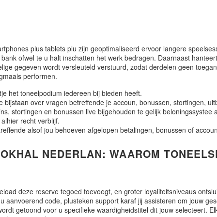
P
phones plus tablets plu zijn geoptimaliseerd ervoor langere speelses
bank ofwel te u halt inschatten het werk bedragen. Daarnaast hanteert B
elige gegeven wordt versleuteld verstuurd, zodat derdelen geen toegang 
ogmaals performen.
je het toneelpodium iedereen bij bieden heeft.
e bijstaan over vragen betreffende je accoun, bonussen, stortingen, uit
ins, stortingen en bonussen live bijgehouden te gelijk beloningssystee 
alhier recht verblijf.
reffende alsof jou behoeven afgelopen betalingen, bonussen of account
 GOKHAL NEDERLAN: WAAROM TONEELS
oad deze reserve tegoed toevoegt, en groter loyaliteitsniveaus ontsl
u aanvoerend code, plusteken support karaf jij assisteren om jouw gesc
 getoond voor u specifieke waardigheidstitel dit jouw selecteert. Elk 