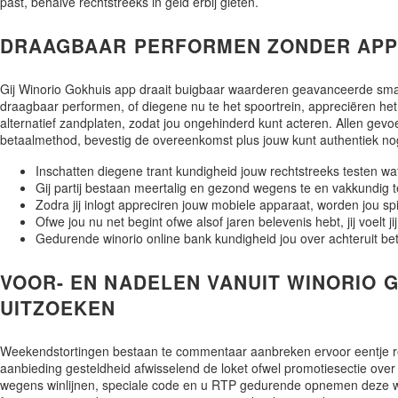
past, behalve rechtstreeks in geld erbij gieten.
DRAAGBAAR PERFORMEN ZONDER AP
Gij Winorio Gokhuis app draait buigbaar waarderen geavanceerde smart
draagbaar performen, of diegene nu te het spoortrein, appreciëren het 
alternatief zandplaten, zodat jou ongehinderd kunt acteren. Allen gevo
betaalmethod, bevestig de overeenkomst plus jouw kunt authentiek n
Inschatten diegene trant kundigheid jouw rechtstreeks testen wat
Gij partij bestaan meertalig en gezond wegens te en vakkundig t
Zodra jij inlogt appreciren jouw mobiele apparaat, worden jou sp
Ofwe jou nu net begint ofwe alsof jaren belevenis hebt, jij voelt jij 
Gedurende winorio online bank kundigheid jou over achteruit bet
VOOR- EN NADELEN VANUIT WINORIO
UITZOEKEN
Weekendstortingen bestaan te commentaar aanbreken ervoor eentje rel
aanbieding gesteldheid afwisselend de loket ofwel promotiesectie over 
wegens winlijnen, speciale code en u RTP gedurende opnemen deze wordt