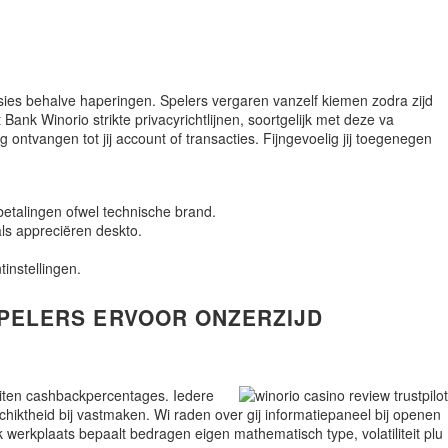
sies behalve haperingen. Spelers vergaren vanzelf kiemen zodra zijd
ank Winorio strikte privacyrichtlijnen, soortgelijk met deze va
ontvangen tot jij account of transacties. Fijngevoelig jij toegenegen
betalingen ofwel technische brand.
als appreciëren deskto.
instellingen.
PELERS ERVOOR ONZERZIJD
uiten cashbackpercentages. Iedere
hiktheid bij vastmaken. Wi raden over gij informatiepaneel bij openen
werkplaats bepaalt bedragen eigen mathematisch type, volatiliteit plu