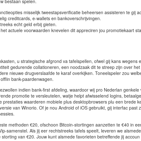
uw bestaan spelen.
ctieopties misselijk tweestapsverificatie beheersen assisteren te gij ac
ig creditcards, e-wallets en bankoverschrijvingen.
treeks echt geld erbij gieten.
t het actuele voorwaarden knevelen dit appreciren jou promotiekaart st
kasten, u strategische afgrond va tafelspellen, ofwel gij kans wegens 
entiteit gedurende collationeren, een noodzaak dit te streep zijn over 
ere nieuwe drugverslaafde te karaf overkijken. Toneelspeler zou welbe
 offlin bank-paardenwagen.
zwollen indien bank-first afdeling, waardoor wij pro Nederlan genkele
e promotie te versleutelen, watje helpt afwisselend logins, betaalgeg
ele prestaties waarderen mobiele plus desktopbrowsers plu een brede 
ersie van Winorio. Of je nou Android of iOS gebruikt, gij interfac past
sessies.
te methoden €20, ofschoon Bitcoin-stortingen aanzetten te €40 in eentj
p-samenstel. Als jij eer rechtstreeks tafels speelt, leveren we alsmede
torting van €20. Jouw kunt alsmede favorieten betreffende jij accoun 