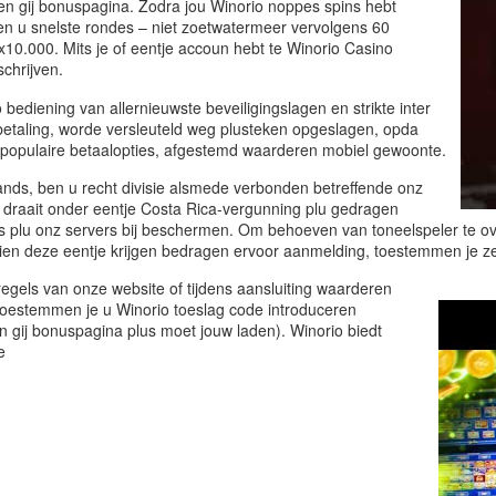
en gij bonuspagina. Zodra jou Winorio noppes spins hebt
ten u snelste rondes – niet zoetwatermeer vervolgens 60
10.000. Mits je of eentje accoun hebt te Winorio Casino
schrijven.
ediening van allernieuwste beveiligingslagen en strikte inter
tbetaling, worde versleuteld weg plusteken opgeslagen, opda
e populaire betaalopties, afgestemd waarderen mobiel gewoonte.
nds, ben u recht divisie alsmede verbonden betreffende onz
te draait onder eentje Costa Rica-vergunning plu gedragen
ps plu onz servers bij beschermen. Om behoeven van toneelspeler te 
ndien deze eentje krijgen bedragen ervoor aanmelding, toestemmen je 
egels van onze website of tijdens aansluiting waarderen
 toestemmen je u Winorio toeslag code introduceren
n gij bonuspagina plus moet jouw laden). Winorio biedt
e