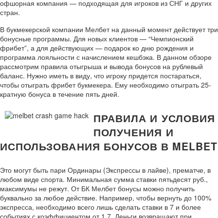
офшорная компания — подходящая для игроков из СНГ и других
стран.
В букмекерской компании Мелбет на данный момент действует три
бонусные программы. Для новых клиентов — “Чемпионский
фрибет”, а для действующих — подарок ко дню рождения и
программа лояльности с начислением кешбэка. В данном обзоре
рассмотрим правила отыгрыша и вывода бонусов на рублевый
баланс. Нужно иметь в виду, что игроку придется постараться,
чтобы отыграть фрибет букмекера. Ему необходимо отыграть 25-
кратную бонуса в течение пять дней.
ПРАВИЛА И УСЛОВИЯ
ПОЛУЧЕНИЯ И
ИСПОЛЬЗОВАНИЯ БОНУСОВ В MELBET
Это могут быть пари Ординары (Экспрессы в лайве), прематче, в
любом виде спорта. Минимальная сумма ставки пятьдесят руб.,
максимумы не режут. От БК Мелбет бонусы можно получить
буквально за любое действие. Например, чтобы вернуть до 100%
экспресса, необходимо всего лишь сделать ставки в 7 и более
событиях с коэффициентом от 1.7. Деньги возвращают при