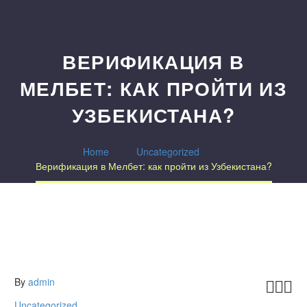
ВЕРИФИКАЦИЯ В
МЕЛБЕТ: КАК ПРОЙТИ ИЗ
УЗБЕКИСТАНА?
Home
Uncategorized
Верификация в Мелбет: как пройти из Узбекистана?
By
admin



Uncategorized