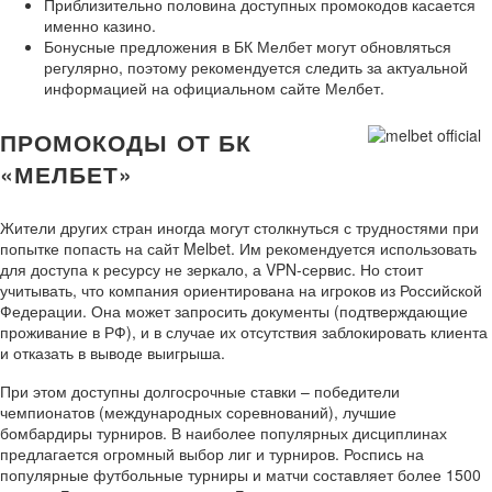
Приблизительно половина доступных промокодов касается
именно казино.
Бонусные предложения в БК Мелбет могут обновляться
регулярно, поэтому рекомендуется следить за актуальной
информацией на официальном сайте Мелбет.
ПРОМОКОДЫ ОТ БК
«МЕЛБЕТ»
Жители других стран иногда могут столкнуться с трудностями при
попытке попасть на сайт Melbet. Им рекомендуется использовать
для доступа к ресурсу не зеркало, а VPN-сервис. Но стоит
учитывать, что компания ориентирована на игроков из Российской
Федерации. Она может запросить документы (подтверждающие
проживание в РФ), и в случае их отсутствия заблокировать клиента
и отказать в выводе выигрыша.
При этом доступны долгосрочные ставки – победители
чемпионатов (международных соревнований), лучшие
бомбардиры турниров. В наиболее популярных дисциплинах
предлагается огромный выбор лиг и турниров. Роспись на
популярные футбольные турниры и матчи составляет более 1500