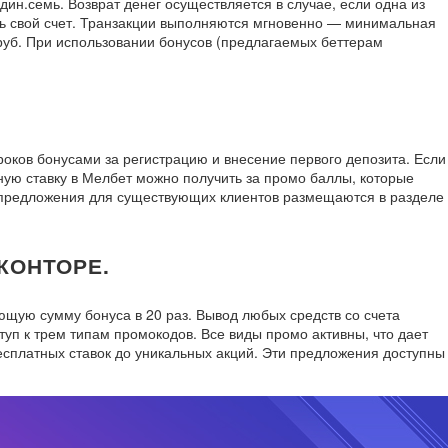
дин.семь. Возврат денег осуществляется в случае, если одна из
ть свой счет. Транзакции выполняются мгновенно — минимальная
руб. При использовании бонусов (предлагаемых беттерам
роков бонусами за регистрацию и внесение первого депозита. Если
ную ставку в Мелбет можно получить за промо баллы, которые
е предложения для существующих клиентов размещаются в разделе
КОНТОРЕ.
щую сумму бонуса в 20 раз. Вывод любых средств со счета
уп к трем типам промокодов. Все виды промо активны, что дает
есплатных ставок до уникальных акций. Эти предложения доступны