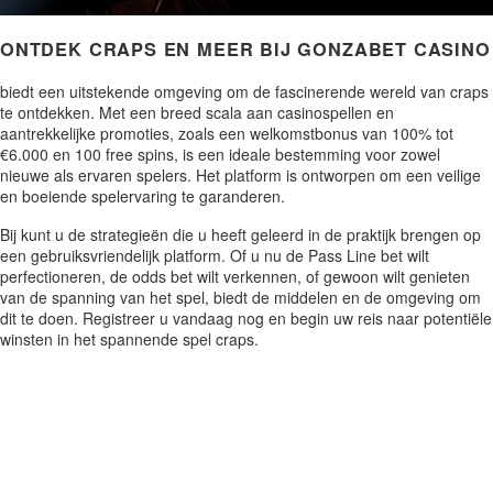
ONTDEK CRAPS EN MEER BIJ GONZABET CASINO
biedt een uitstekende omgeving om de fascinerende wereld van craps
te ontdekken. Met een breed scala aan casinospellen en
aantrekkelijke promoties, zoals een welkomstbonus van 100% tot
€6.000 en 100 free spins, is een ideale bestemming voor zowel
nieuwe als ervaren spelers. Het platform is ontworpen om een veilige
en boeiende spelervaring te garanderen.
Bij kunt u de strategieën die u heeft geleerd in de praktijk brengen op
een gebruiksvriendelijk platform. Of u nu de Pass Line bet wilt
perfectioneren, de odds bet wilt verkennen, of gewoon wilt genieten
van de spanning van het spel, biedt de middelen en de omgeving om
dit te doen. Registreer u vandaag nog en begin uw reis naar potentiële
winsten in het spannende spel craps.