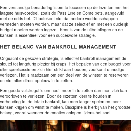
Een verstandige benadering is om te focussen op de inzetten met het
laagste huisvoordeel, zoals de Pass Line en Come bets, aangevuld
met de odds bet. Dit betekent niet dat andere weddenschappen
vermeden moeten worden, maar dat ze selectief en met een duidelijk
budget moeten worden ingezet. Kennis van de uitbetalingen en de
kansen is essentieel voor een succesvolle strategie.
HET BELANG VAN BANKROLL MANAGEMENT
Ongeacht de gekozen strategie, is effectief bankroll management de
sleutel tot langdurig plezier bij craps. Het bepalen van een budget voor
elke speelsessie en zich hier strikt aan houden, voorkomt onnodige
verliezen. Het is raadzaam om een deel van de winsten te reserveren
en niet alles direct opnieuw in te zetten.
Een goede vuistregel is om nooit meer in te zetten dan men zich kan
veroorloven te verliezen. Door de inzetten klein te houden in
verhouding tot de totale bankroll, kan men langer spelen en meer
kansen krijgen om winst te maken. Discipline is hierbij van het grootste
belang, vooral wanneer de emoties oplopen tijdens het spel.