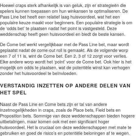
Hoewel craps sterk afhankelijk is van geluk, zijn er strategieën die
spelers kunnen toepassen om hun winkansen te optimaliseren. De
Pass Line bet heeft een relatief laag huisvoordeel, wat het een
populaire keuze maakt voor beginners. Een populaire strategie is om
de ‘odds bet’ te plaatsen nadat het point is vastgesteld. Deze
weddenschap heeft geen huisvoordeel en biedt de beste kansen.
De Come bet werkt vergelijkbaar met de Pass Line bet, maar wordt
geplaatst nadat de come-out roll is gemaakt. Als de volgende worp
een 7 of 11 is, wint de Come bet. Een 2, 3 of 12 zorgt voor verlies.
Elke andere worp wordt het ‘point’ voor de Come bet. Ook hier is het
mogelijk om odds te plaatsen, wat de potentiële winst kan verhogen
zonder het huisvoordeel te beïnvloeden.
VERSTANDIG INZETTEN OP ANDERE DELEN VAN
HET SPEL
Naast de Pass Line en Come bets zijn er tal van andere
inzetmogelijkheden in craps, zoals de Place bets, Field bets en
Proposition bets. Sommige van deze weddenschappen bieden hogere
uitbetalingen, maar komen ook met een significant hoger
huisvoordeel. Het is cruciaal om deze weddenschappen met mate te
gebruiken en goed de risico’s en potentiële beloningen af te wegen.