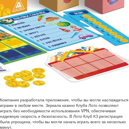
Компания разработала приложение, чтобы вы могли наслаждаться
играми в любом месте. Зеркала казино Клуба Лото позволяют
играть без необходимости использования VPN, обеспечивая
надежную скорость и безопасность. В Лото Клуб КЗ регистрация
была упрощена, чтобы вы могли начать играть всего за несколько
минут.