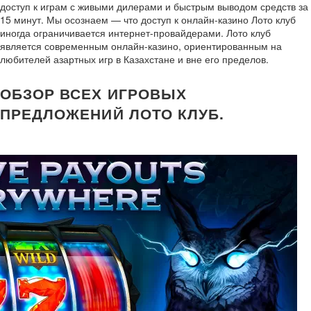
доступ к играм с живыми дилерами и быстрым выводом средств за
15 минут. Мы осознаем — что доступ к онлайн-казино Лото клуб
иногда ограничивается интернет-провайдерами. Лото клуб
является современным онлайн-казино, ориентированным на
любителей азартных игр в Казахстане и вне его пределов.
ОБЗОР ВСЕХ ИГРОВЫХ
ПРЕДЛОЖЕНИЙ ЛОТО КЛУБ.