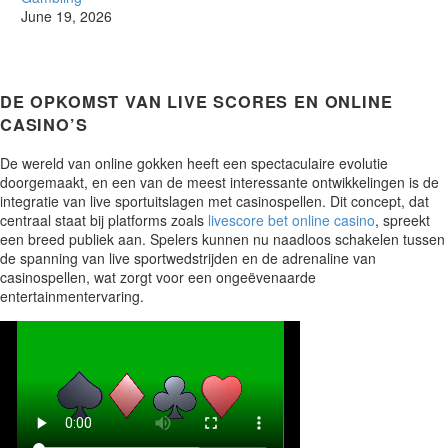
June 19, 2026
DE OPKOMST VAN LIVE SCORES EN ONLINE
CASINO’S
De wereld van online gokken heeft een spectaculaire evolutie
doorgemaakt, en een van de meest interessante ontwikkelingen is de
integratie van live sportuitslagen met casinospellen. Dit concept, dat
centraal staat bij platforms zoals
livescore bet online casino
, spreekt
een breed publiek aan. Spelers kunnen nu naadloos schakelen tussen
de spanning van live sportwedstrijden en de adrenaline van
casinospellen, wat zorgt voor een ongeëvenaarde
entertainmentervaring.