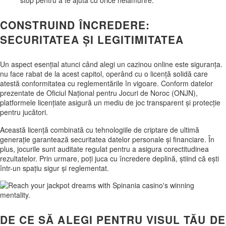
stop pentru a te ajuta cu orice nelămurire.
CONSTRUIND ÎNCREDERE:
SECURITATEA ȘI LEGITIMITATEA
Un aspect esențial atunci când alegi un cazinou online este siguranța.
nu face rabat de la acest capitol, operând cu o licență solidă care
atestă conformitatea cu reglementările în vigoare. Conform datelor
prezentate de Oficiul Național pentru Jocuri de Noroc (ONJN),
platformele licențiate asigură un mediu de joc transparent și protecție
pentru jucători.
Această licență combinată cu tehnologiile de criptare de ultimă
generație garantează securitatea datelor personale și financiare. În
plus, jocurile sunt auditate regulat pentru a asigura corectitudinea
rezultatelor. Prin urmare, poți juca cu încredere deplină, știind că ești
într-un spațiu sigur și reglementat.
DE CE SĂ ALEGI PENTRU VISUL TĂU DE