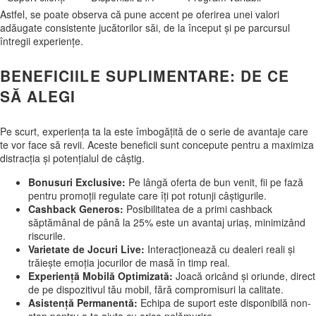
Astfel, se poate observa că pune accent pe oferirea unei valori
adăugate consistente jucătorilor săi, de la început și pe parcursul
întregii experiențe.
BENEFICIILE SUPLIMENTARE: DE CE
SĂ ALEGI
Pe scurt, experiența ta la este îmbogățită de o serie de avantaje care
te vor face să revii. Aceste beneficii sunt concepute pentru a maximiza
distracția și potențialul de câștig.
Bonusuri Exclusive:
Pe lângă oferta de bun venit, fii pe fază
pentru promoții regulate care îți pot rotunji câștigurile.
Cashback Generos:
Posibilitatea de a primi cashback
săptămânal de până la 25% este un avantaj uriaș, minimizând
riscurile.
Varietate de Jocuri Live:
Interacționează cu dealeri reali și
trăiește emoția jocurilor de masă în timp real.
Experiență Mobilă Optimizată:
Joacă oricând și oriunde, direct
de pe dispozitivul tău mobil, fără compromisuri la calitate.
Asistență Permanentă:
Echipa de suport este disponibilă non-