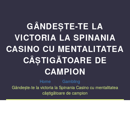
GÂNDEȘTE-TE LA
VICTORIA LA SPINANIA
CASINO CU MENTALITATEA
CÂȘTIGĂTOARE DE
CAMPION
Home
Gambling
Gândește-te la victoria la Spinania Casino cu mentalitatea
câștigătoare de campion