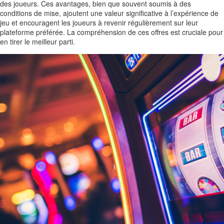
des joueurs. Ces avantages, bien que souvent soumis à des
conditions de mise, ajoutent une valeur significative à l’expérience de
jeu et encouragent les joueurs à revenir régulièrement sur leur
plateforme préférée. La compréhension de ces offres est cruciale pour
en tirer le meilleur parti.