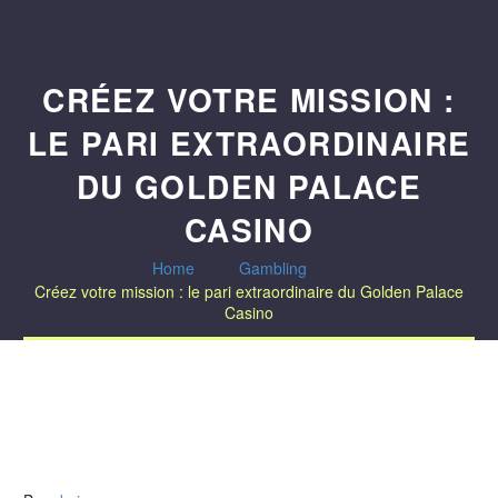
CRÉEZ VOTRE MISSION :
LE PARI EXTRAORDINAIRE
DU GOLDEN PALACE
CASINO
Home
Gambling
Créez votre mission : le pari extraordinaire du Golden Palace
Casino