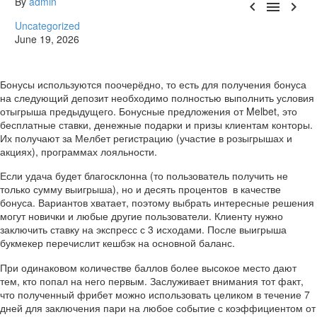
By
admin



Uncategorized
June 19, 2026
Бонусы используются поочерёдно, то есть для получения бонуса
на следующий депозит необходимо полностью выполнить условия
отыгрыша предыдущего. Бонусные предложения от Melbet, это
бесплатные ставки, денежные подарки и призы клиентам конторы.
Их получают за Мелбет регистрацию (участие в розыгрышах и
акциях), программах лояльности.
Если удача будет благосклонна (то пользователь получить не
только сумму выигрыша), но и десять процентов в качестве
бонуса.
Вариантов хватает, поэтому выбрать интересные решения
могут новички и любые другие пользователи. Клиенту нужно
заключить ставку на экспресс с 3 исходами. После выигрыша
букмекер перечислит кешбэк на основной баланс.
При одинаковом количестве баллов более высокое место дают
тем, кто попал на него первым. Заслуживает внимания тот факт,
что полученный фрибет можно использовать целиком в течение 7
дней для заключения пари на любое событие с коэффициентом от