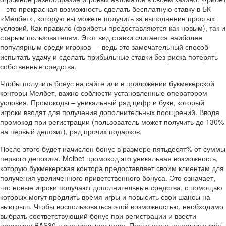
– это прекрасная возможность сделать бесплатную ставку в БК
«Мелбет», которую вы можете получить за выполнение простых
условий. Как правило (фрибеты предоставляются как новым), так и
старым пользователям. Этот вид ставки считается наиболее
популярным среди игроков — ведь это замечательный способ
испытать удачу и сделать прибыльные ставки без риска потерять
собственные средства.
Чтобы получить бонус на сайте или в приложении букмекерской
конторы Мелбет, важно соблюсти установленные оператором
условия. Промокоды – уникальный ряд цифр и букв, который
игроки вводят для получения дополнительных поощрений. Вводя
промокод при регистрации (пользователь может получить до 130%
на первый депозит), ряд прочих подарков.
После этого будет начислен бонус в размере пятьдесят% от суммы
первого депозита. Melbet промокод это уникальная возможность,
которую букмекерская контора предоставляет своим клиентам для
получения увеличенного приветственного бонуса. Это означает,
что новые игроки получают дополнительные средства, с помощью
которых могут продлить время игры и повысить свои шансы на
выигрыш. Чтобы воспользоваться этой возможностью, необходимо
выбрать соответствующий бонус при регистрации и ввести
промокод BAS30 в специальное поле. После этого пополните счёт