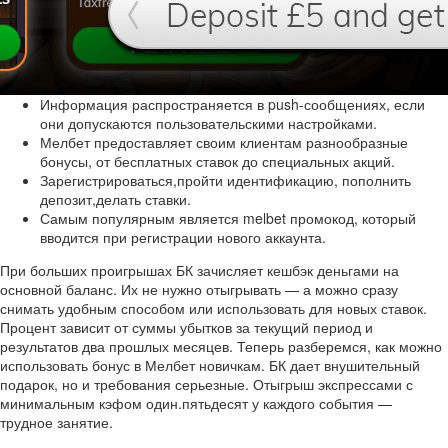
Информация распространяется в push-сообщениях, если
они допускаются пользовательскими настройками.
Мелбет предоставляет своим клиентам разнообразные
бонусы, от бесплатных ставок до специальных акций.
Зарегистрироваться,пройти идентификацию, пополнить
депозит,делать ставки.
Самым популярным является melbet промокод, который
вводится при регистрации нового аккаунта.
При больших проигрышах БК зачисляет кешбэк деньгами на
основной баланс. Их не нужно отыгрывать — а можно сразу
снимать удобным способом или использовать для новых ставок.
Процент зависит от суммы убытков за текущий период и
результатов два прошлых месяцев. Теперь разберемся, как можно
использовать бонус в Мелбет новичкам. БК дает внушительный
подарок, но и требования серьезные. Отыгрыш экспрессами с
минимальным кэфом один.пятьдесят у каждого события —
трудное занятие.