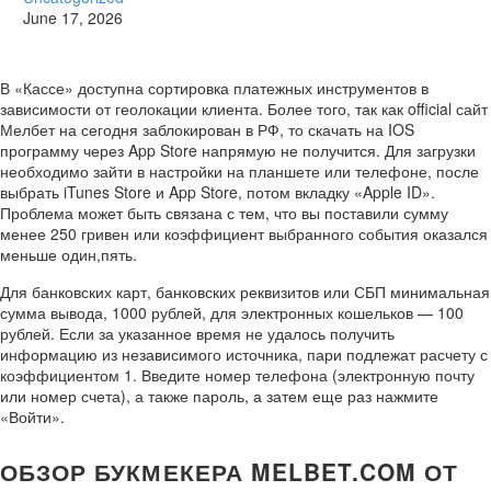
June 17, 2026
В «Кассе» доступна сортировка платежных инструментов в
зависимости от геолокации клиента. Более того, так как official сайт
Мелбет на сегодня заблокирован в РФ, то скачать на IOS
программу через App Store напрямую не получится.
Для загрузки
необходимо зайти в настройки на планшете или телефоне, после
выбрать iTunes Store и App Store, потом вкладку «Apple ID».
Проблема может быть связана с тем, что вы поставили сумму
менее 250 гривен или коэффициент выбранного события оказался
меньше один,пять.
Для банковских карт, банковских реквизитов или СБП минимальная
сумма вывода, 1000 рублей, для электронных кошельков — 100
рублей. Если за указанное время не удалось получить
информацию из независимого источника, пари подлежат расчету с
коэффициентом 1. Введите номер телефона (электронную почту
или номер счета), а также пароль, а затем еще раз нажмите
«Войти».
ОБЗОР БУКМЕКЕРА MELBET.COM ОТ