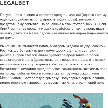
LEGALBET
Полученное значение и является средней маржой (однако к этому
еще нужно добавить популярность вида спорта), интерес к
предстоящему событию. На основные матчи футбольных ТОП-лиг,
Лиги Чемпионов процент маржи в коэффициентах не превышает
отметки два%. На матче рядовых чемпионатов маржа поднимается
до три%.
Выигрышным считается купон, в котором угадано от двух событий.
Роспись футбольных встреч может достигать полутора тысяч
рынков. В прематчевой линии букмекера представлено более
сорока видов спорта (здесь также есть возможность делать ставки
на политические и культурные события), играть в лотереи.
Беттинговая компания предоставляет возможность заключать пари
на погоду, собачьи бега и конные скачки. Букмекерская линия
Melbet напоминает богатую ярмарку. Популярные соревнования,
второстепенные турниры, третьесортные лиги, ограничений ноль.